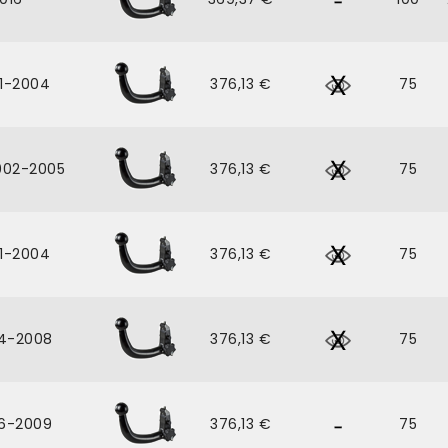
1-2004
376,13 €
75
002-2005
376,13 €
75
1-2004
376,13 €
75
4-2008
376,13 €
75
6-2009
376,13 €
75