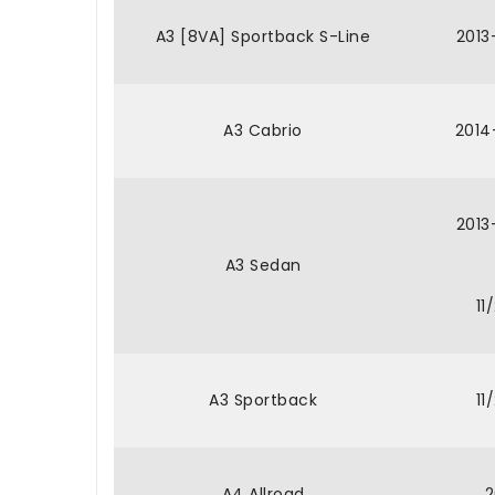
A3 [8VA] Sportback S-Line
2013
A3 Cabrio
2014
2013
A3 Sedan
11
A3 Sportback
11
A4 Allroad
2