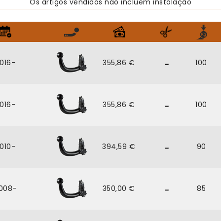
Os artigos vendidos não incluem instalação
016-
355,86 €
100
016-
355,86 €
100
010-
394,59 €
90
008-
350,00 €
85