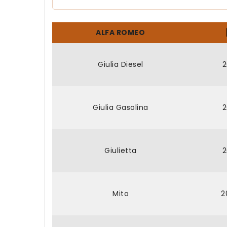
ALFA ROMEO
Giulia Diesel
2
Giulia Gasolina
2
Giulietta
2
Mito
2