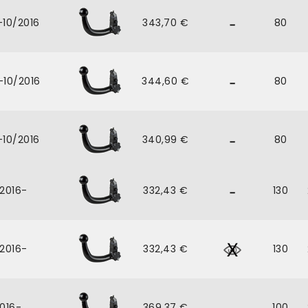
-10/2016
343,70 €
80
-10/2016
344,60 €
80
-10/2016
340,99 €
80
/2016-
332,43 €
130
/2016-
332,43 €
130
016-
369,37 €
100