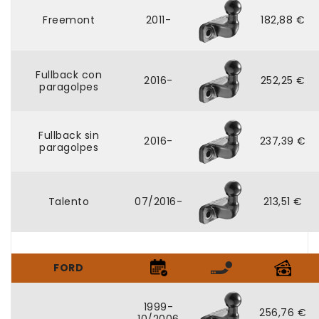
Freemont
2011-
182,88 €
Fullback con
2016-
252,25 €
paragolpes
Fullback sin
2016-
237,39 €
paragolpes
Talento
07/2016-
213,51 €
FORD
1999-
256,76 €