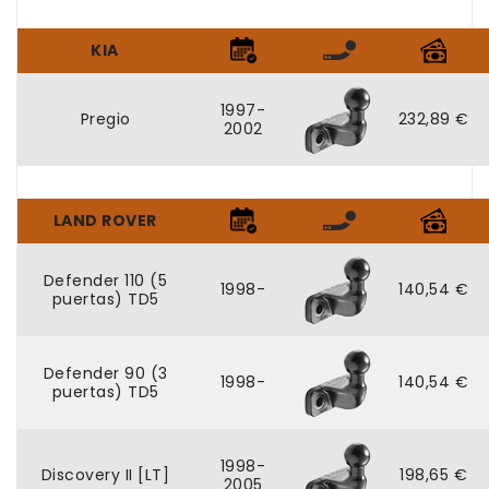
KIA
1997-
Pregio
232,89 €
2002
LAND ROVER
Defender 110 (5
1998-
140,54 €
puertas) TD5
Defender 90 (3
1998-
140,54 €
puertas) TD5
1998-
Discovery II [LT]
198,65 €
2005