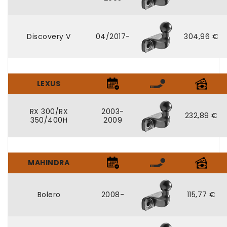
Discovery V
04/2017-
304,96 €
LEXUS
RX 300/RX
2003-
232,89 €
350/400H
2009
MAHINDRA
Bolero
2008-
115,77 €