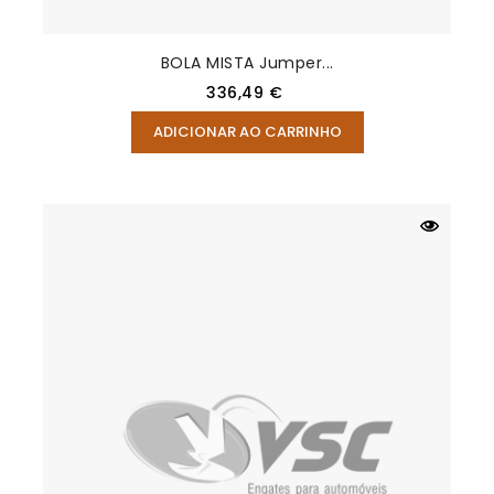
BOLA MISTA Jumper...
Preço
336,49 €
ADICIONAR AO CARRINHO