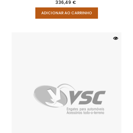
Preço
336,49 €
ADICIONAR AO CARRINHO