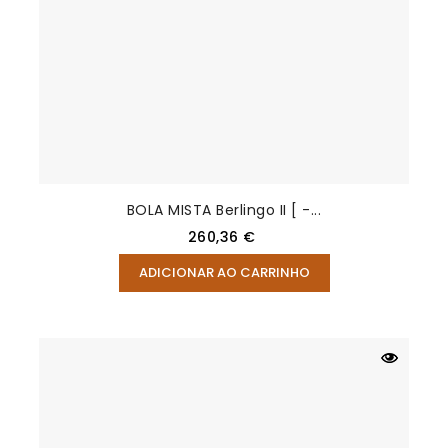
BOLA MISTA Berlingo II [ -...
Preço
260,36 €
ADICIONAR AO CARRINHO