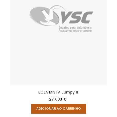
BOLA MISTA Jumpy III
Preço
277,03 €
ADICIONAR AO CARRINHO