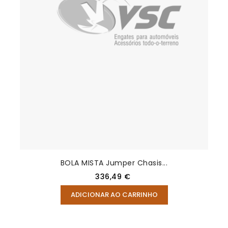
BOLA MISTA Jumper Chasis...
Preço
336,49 €
ADICIONAR AO CARRINHO