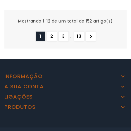
Mostrando 1-12 de um total de 152 artigo(s)

1
2
3
…
13
INFORMAÇÃO

A SUA CONTA

LIGAÇÕES

PRODUTOS
