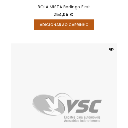
BOLA MISTA Berlingo First
Preço
254,05 €
ADICIONAR AO CARRINHO