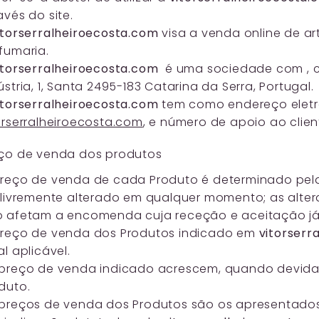
avés do site.
itorserralheiroecosta.com
visa a venda online de a
fumaria.
itorserralheiroecosta.com
é uma sociedade com , c
ústria, 1, Santa 2495-183 Catarina da Serra, Portugal.
itorserralheiroecosta.com
tem como endereço elet
orserralheiroecosta.com
, e número de apoio ao client
ço de venda dos produtos
reço de venda de cada Produto é determinado pe
 livremente alterado em qualquer momento; as alte
 afetam a encomenda cuja receção e aceitação já 
reço de venda dos Produtos indicado em
vitorserr
al aplicável.
preço de venda indicado acrescem, quando devida
duto.
preços de venda dos Produtos são os apresentados, 