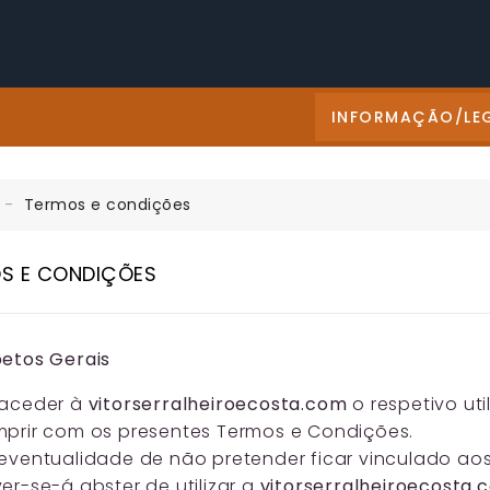
INFORMAÇÃO/LE
Termos e condições
S E CONDIÇÕES
etos Gerais
 aceder à
vitorserralheiroecosta.com
o respetivo ut
prir com os presentes Termos e Condições.
eventualidade de não pretender ficar vinculado ao
er-se-á abster de utilizar a
vitorserralheiroecosta