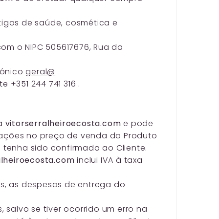
rtigos de saúde, cosmética e
om o NIPC 505617676, Rua da
rónico
geral@
e +351 244 741 316 .
la
vitorserralheiroecosta.com
e pode
rações no preço de venda do Produto
tenha sido confirmada ao Cliente.
alheiroecosta.com
inclui IVA à taxa
s, as despesas de entrega do
salvo se tiver ocorrido um erro na