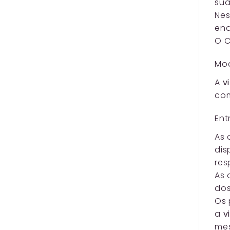
sua
Nes
end
O C
Mo
A
v
com
En
As 
dis
res
As 
dos
Os 
a
v
me