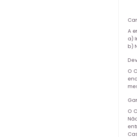
Ca
A e
a) 
b) 
Dev
O C
enc
mes
Gar
O C
Não
ent
Cas