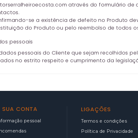
itorserralheiroecosta.com através do formulário de
tactos.
firmando-se a existência de defeito no Produto dev
stituição do Produto ou pelo reembolso de todos o
os pessoais
dados pessoais do Cliente que sejam recolhidos pe
tados no estrito respeito e cumprimento da legislaçã
 SUA CONTA
LIGAÇÕES
nformação pessoal
Termos e condições
ncomendas
Política de Privacidade