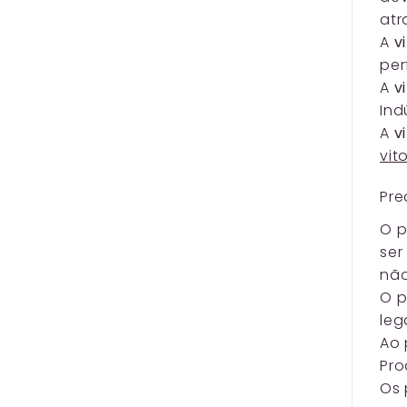
atr
A
v
per
A
v
Ind
A
v
vit
Pre
O p
ser
não
O p
leg
Ao 
Pro
Os 