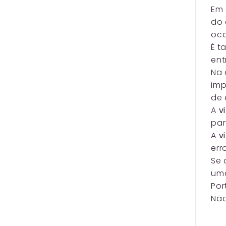
Em 
do 
oco
É t
ent
Na 
imp
de 
A
v
par
A
v
err
Se 
uma
Por
Não