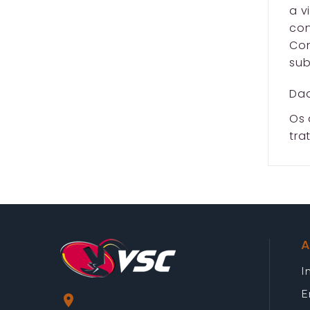
a v
con
Con
sub
Dad
Os 
tra
A
I
E
