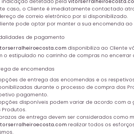
 indicação detetado pela
vitorserralheiroecosta.
te caso, o Cliente é imediatamente contactado atr
ereço de correio eletrónico por si disponibilizado.
liente pode optar por manter a sua encomenda ao 
dalidades de pagamento
itorserralheiroecosta.com
disponibiliza ao Cliente
 o estipulado no carrinho de compras no encerrar
trega de encomendas
opções de entrega das encomendas e os respetivos
ponibilizadas durante o processo de compra dos Pr
petivo pagamento.
opções disponíveis podem variar de acordo com a 
 Produtos.
prazos de entrega devem ser considerados como me
itorserralheiroecosta.com
realizar todos os esforç
smos.