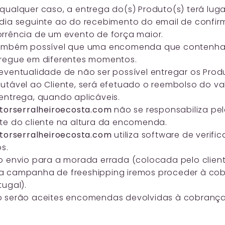
qualquer caso, a entrega do(s) Produto(s) terá lug
dia seguinte ao do recebimento do email de confi
rrência de um evento de força maior.
ambém possível que uma encomenda que contenha 
regue em diferentes momentos.
eventualidade de não ser possível entregar os Pr
utável ao Cliente, será efetuado o reembolso do val
entrega, quando aplicáveis.
itorserralheiroecosta.com
não se responsabiliza p
te do cliente na altura da encomenda.
itorserralheiroecosta.com
utiliza software de verif
os.
o envio para a morada errada (colocada pelo client
 campanha de freeshipping iremos proceder à cob
tugal).
 serão aceites encomendas devolvidas à cobrança