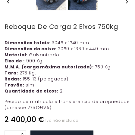


Reboque De Carga 2 Eixos 750kg
Dimensões totais:
3045 x 1740 mm.
Dimensões da caixa:
2050 x 1360 x 440 mm.
Material:
Galvanizado
Eixo de :
900 Kg.
M.M.A. (carga máxima autorizada):
750 Kg.
Tara:
276 Kg.
Rodas:
155-13 (polegadas)
Travão:
sim
Quantidade de eixos:
2
Pedido de matricula e transferencia de propriedade
(acresce 275€+IVA)
2 400,00 €
Iva não incluido