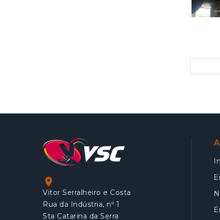
A
I
E

Vitor Serralheiro e Costa
N
Rua da Indústria, nº 1
E
Sta Catarina da Serra