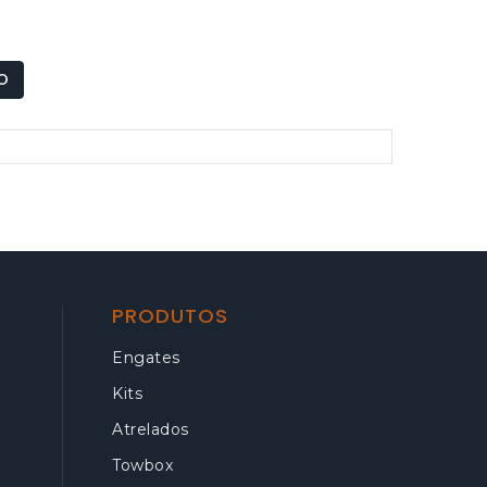
O
PRODUTOS
Engates
Kits
Atrelados
Towbox