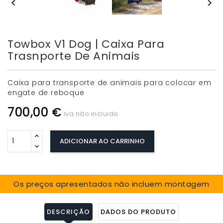


Towbox V1 Dog | Caixa Para
Trasnporte De Animais
Caixa para transporte de animais para colocar em
engate de reboque
700,00 €
Iva não incluido
ADICIONAR AO CARRINHO
Os preços apresentados não incluem montagem
DESCRIÇÃO
DADOS DO PRODUTO